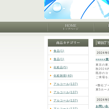
食品(1)
2024年
食品(1)
====
東京の東
化粧品(5)
秋202
既存のヨ
化粧雑貨(40)
ご来場を
アルコール(137)
<弊社ブ
東5ホール
アルコール(137)
2024年
アルコール(137)
お問い合
アルコール(137)